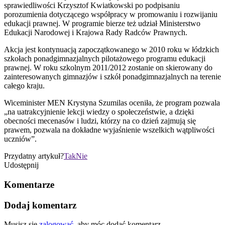
sprawiedliwości Krzysztof Kwiatkowski po podpisaniu
porozumienia dotyczącego współpracy w promowaniu i rozwijaniu
edukacji prawnej. W programie bierze też udział Ministerstwo
Edukacji Narodowej i Krajowa Rady Radców Prawnych.
Akcja jest kontynuacją zapoczątkowanego w 2010 roku w łódzkich
szkołach ponadgimnazjalnych pilotażowego programu edukacji
prawnej. W roku szkolnym 2011/2012 zostanie on skierowany do
zainteresowanych gimnazjów i szkół ponadgimnazjalnych na terenie
całego kraju.
Wiceminister MEN Krystyna Szumilas oceniła, że program pozwala
„na uatrakcyjnienie lekcji wiedzy o społeczeństwie, a dzięki
obecności mecenasów i ludzi, którzy na co dzień zajmują się
prawem, pozwala na dokładne wyjaśnienie wszelkich wątpliwości
uczniów”.
Przydatny artykuł?
Tak
Nie
Udostępnij
Komentarze
Dodaj komentarz
Musisz się
zalogować
, aby móc dodać komentarz.