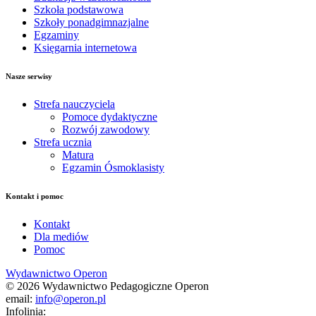
Szkoła podstawowa
Szkoły ponadgimnazjalne
Egzaminy
Księgarnia internetowa
Nasze serwisy
Strefa nauczyciela
Pomoce dydaktyczne
Rozwój zawodowy
Strefa ucznia
Matura
Egzamin Ósmoklasisty
Kontakt i pomoc
Kontakt
Dla mediów
Pomoc
Wydawnictwo Operon
© 2026 Wydawnictwo Pedagogiczne Operon
email:
info@operon.pl
Infolinia: