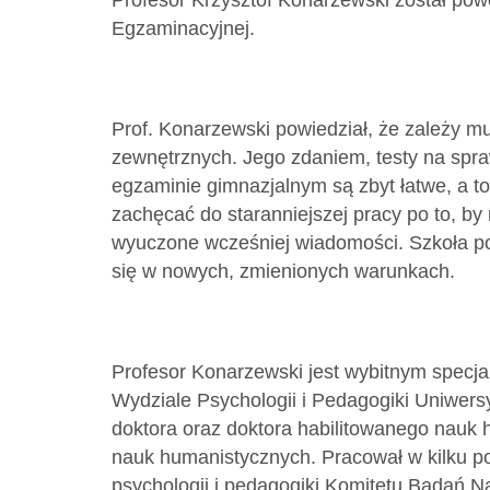
Profesor Krzysztof Konarzewski został pow
Egzaminacyjnej.
Prof. Konarzewski powiedział, że zależy 
zewnętrznych. Jego zdaniem, testy na spr
egzaminie gimnazjalnym są zbyt łatwe, a t
zachęcać do staranniejszej pracy po to, by 
wyuczone wcześniej wiadomości. Szkoła p
się w nowych, zmienionych warunkach.
Profesor Konarzewski jest wybitnym specjal
Wydziale Psychologii i Pedagogiki Uniwers
doktora oraz doktora habilitowanego nauk
nauk humanistycznych. Pracował w kilku po
psychologii i pedagogiki Komitetu Badań N