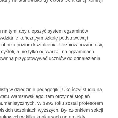
ołany na stanowisko dyrektora Centralnej Komisji
mu na tym, aby ulepszyć system egzaminów
awdzianie kończącym szkołę podstawową i
o obniża poziom kształcenia. Uczniów powinno się
myśleli, a nie tylko odtwarzali na egzaminach
owinna przygotowywać uczniów do odnalezienia
istą w dziedzinie pedagogiki. Ukończył studia na
ytetu Warszawskiego, tam otrzymał stopień
 humanistycznych. W 1993 roku został profesorem
lskich uczelniach wyższych. Był członkiem sekcji
aukowych w kilku konkursach na projekty