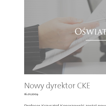
Dokumenty
O
serwisie
Kontakt
Zaloguj
się
Nowy dyrektor CKE
16.01.2009