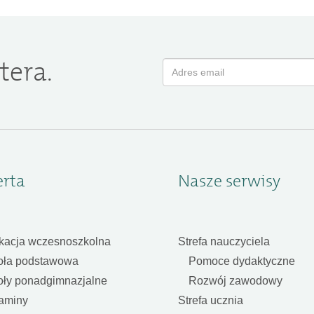
tera.
erta
Nasze serwisy
kacja wczesnoszkolna
Strefa nauczyciela
oła podstawowa
Pomoce dydaktyczne
oły ponadgimnazjalne
Rozwój zawodowy
aminy
Strefa ucznia