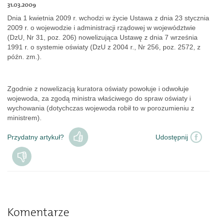
31.03.2009
Dokumenty
Dnia 1 kwietnia 2009 r. wchodzi w życie Ustawa z dnia 23 stycznia
2009 r. o wojewodzie i administracji rządowej w województwie
(DzU, Nr 31, poz. 206) nowelizująca Ustawę z dnia 7 września
O
1991 r. o systemie oświaty (DzU z 2004 r., Nr 256, poz. 2572, z
późn. zm.).
serwisie
Zgodnie z nowelizacją kuratora oświaty powołuje i odwołuje
Kontakt
wojewoda, za zgodą ministra właściwego do spraw oświaty i
wychowania (dotychczas wojewoda robił to w porozumieniu z
ministrem).
Zaloguj
Przydatny artykuł?
Udostępnij
się
Komentarze