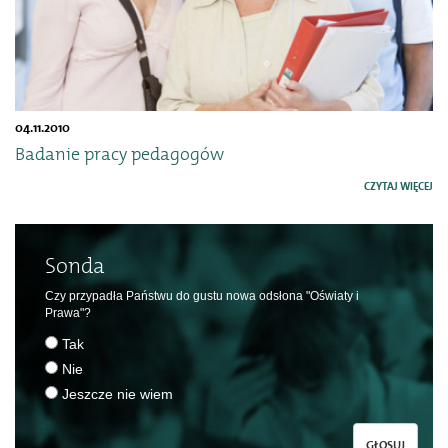
04.11.2010
Badanie pracy pedagogów
CZYTAJ WIĘCEJ
Sonda
Czy przypadła Państwu do gustu nowa odsłona "Oświaty i
Prawa"?
Tak
Nie
Jeszcze nie wiem
GŁOSUJ