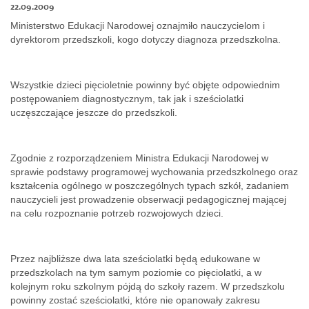
22.09.2009
Dokumenty
Ministerstwo Edukacji Narodowej oznajmiło nauczycielom i
dyrektorom przedszkoli, kogo dotyczy diagnoza przedszkolna.
O
Wszystkie dzieci pięcioletnie powinny być objęte odpowiednim
serwisie
postępowaniem diagnostycznym, tak jak i sześciolatki
uczęszczające jeszcze do przedszkoli.
Kontakt
Zgodnie z rozporządzeniem Ministra Edukacji Narodowej w
sprawie podstawy programowej wychowania przedszkolnego oraz
Zaloguj
kształcenia ogólnego w poszczególnych typach szkół, zadaniem
nauczycieli jest prowadzenie obserwacji pedagogicznej mającej
na celu rozpoznanie potrzeb rozwojowych dzieci.
się
Przez najbliższe dwa lata sześciolatki będą edukowane w
przedszkolach na tym samym poziomie co pięciolatki, a w
kolejnym roku szkolnym pójdą do szkoły razem. W przedszkolu
powinny zostać sześciolatki, które nie opanowały zakresu