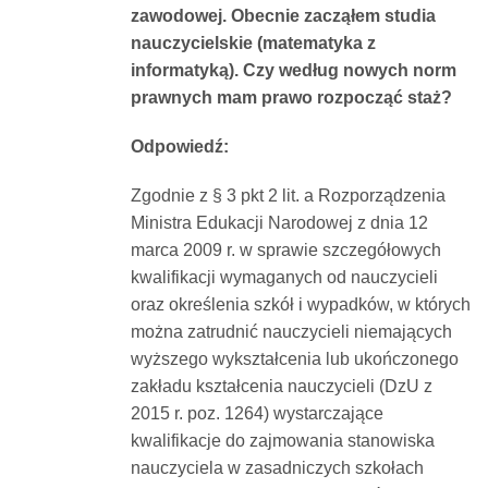
zawodowej. Obecnie zacząłem studia
Dokumenty
nauczycielskie (matematyka z
informatyką). Czy według nowych norm
O
prawnych mam prawo rozpocząć staż?
Odpowiedź:
serwisie
Zgodnie z § 3 pkt 2 lit. a Rozporządzenia
Kontakt
Ministra Edukacji Narodowej z dnia 12
marca 2009 r. w sprawie szczegółowych
kwalifikacji wymaganych od nauczycieli
Zaloguj
oraz określenia szkół i wypadków, w których
można zatrudnić nauczycieli niemających
się
wyższego wykształcenia lub ukończonego
zakładu kształcenia nauczycieli (DzU z
2015 r. poz. 1264) wystarczające
kwalifikacje do zajmowania stanowiska
nauczyciela w zasadniczych szkołach