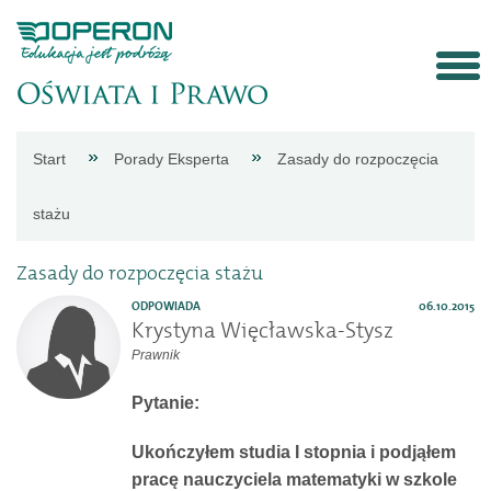
Strona
Start
Porady Eksperta
Zasady do rozpoczęcia
główna
stażu
Aktualności
Zasady do rozpoczęcia stażu
ODPOWIADA
06.10.2015
Porady
Krystyna Więcławska-Stysz
Prawnik
eksperta
Pytanie:
Procedury
Ukończyłem studia I stopnia i podjąłem
pracę nauczyciela matematyki w szkole